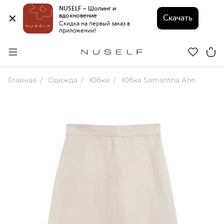
NUSELF – Шопинг и 
вдохновение 
Скачать
Скидка на первый заказ в 
приложении!
Главная
Одежда
Юбки
Юбка Samantha Ann