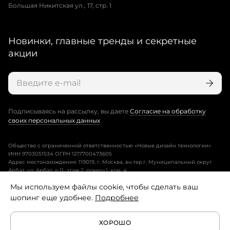
Большая Никитская ул., 17, стр. 1
Новинки, главные тренды и секретные
акции
Подписываясь на рассылку, вы даете
Согласие на обработку
своих персональных данных
Общество с ограниченной ответственностью «Новые дизайн технологии»
ИНН 9703051534 ОГРН 1217700473605
Адрес местонахождения: 119019, г. Москва, вн.тер.г. Муниципальный округ
Арбат, ул. Арбат, д.11, этаж 2, помещ.1, ком. 4.
Мы используем файлы cookie, чтобы сделать ваш
Пользовательское соглашение
шопинг еще удобнее.
Подробнее
Политика конфиденциальности
ХОРОШО