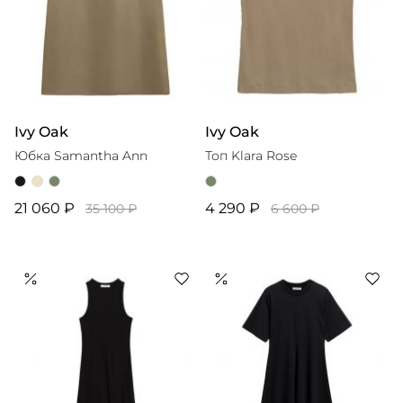
Ivy Oak
Ivy Oak
Юбка Samantha Ann
Топ Klara Rose
21 060 ₽
4 290 ₽
35 100 ₽
6 600 ₽