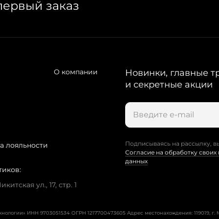
первый заказ
О компании
Новинки, главные т
и секретные акции
Подписываясь на рассылку, в
а лояльности
Согласие на обработку своих
данных
тиков:
китская ул., 17, стр. 1
ехнологии» ИНН 9703051534 ОГРН 1217700473605
Адрес местонахождения: 119019, г. М