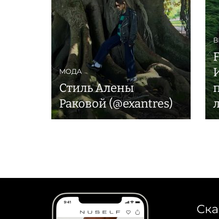
В
F
МОДА
Стиль Алены
Раковой (@exantres)
Ска