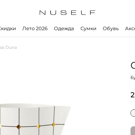
Скидки
Лето 2026
Одежда
Сумки
Обувь
Акс
за Duna
Б
2