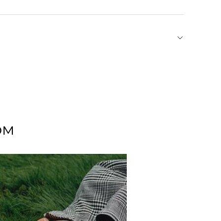
осуд среднего размера. Наполните емкость
те на края и наденьте на емкость. Ваза
ага намокнет, просто дайте ей высохнуть.
з Барселоны использует знаковые культурные
ых цветов и минималистичных форм, поп-арт и
т в силу творческой инновации и внимание к
адание ярких предметов Octaevo в интерьер
ом