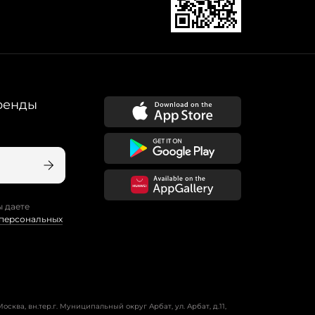
ренды
ы даете
 персональных
осква, вн.тер.г. Муниципальный округ Арбат, ул. Арбат, д.11,