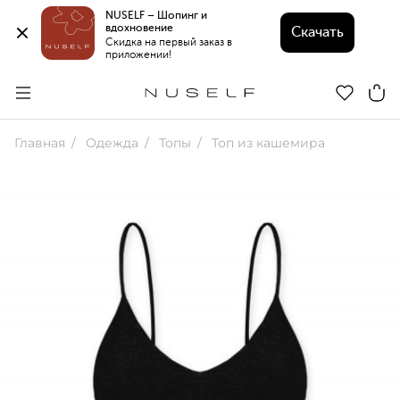
NUSELF – Шопинг и 
вдохновение 
Скачать
Скидка на первый заказ в 
приложении!
Главная
Одежда
Топы
Топ из кашемира