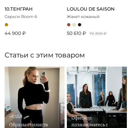
10.ТЕНГРАН
LOULOU DE SAISON
Серьги Room 6
Жакет кожаный
44 900 ₽
50 610 ₽
72 300 ₽
Статьи с этим товаром
ДЕВУШКИ NUSELF
МОДА
Офискор:
Образы стилиста
познакомьтесь с