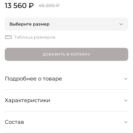
13 560 ₽
45 200 ₽
Выберите размер
Таблица размеров
ДОБАВИТЬ В КОРЗИНУ
Подробнее о товаре
Топ на тонких бретелях из кашемировой пряжи, мягко
Характеристики
облегающий тело. Базовый слой для уютных
трикотажных образов. Для создания монолука
сочетайте с кашемировыми джоггерами в тон из
Параметры модели: 175 рост 80-61-88
Состав
Крой:
Облегающий силуэт, тонкие бретели, овальный вырез.