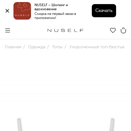
NUSELF – Шопинг и 
вдохновение 
Скачать
Скидка на первый заказ в 
приложении!
Главная
Одежда
Топы
Укороченный топ-бюстье