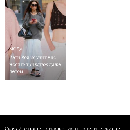
оригинальный взгляд на эстетику ретро превращают
все модели Erika Cavallini в уникальные предметы
базового гардероба, которые гармонично живут в нем
из сезона в сезон вне временного контекста и смены
МОДА
Кэти Холмс учит нас
носить трикотаж даже
летом
Скачайте наше приложение и получите скидку