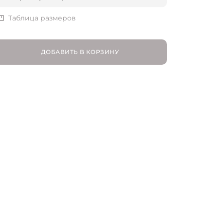
S | RU 44
Таблица размеров
M | RU 46
ДОБАВИТЬ В КОРЗИНУ
L | RU 48