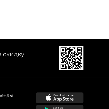
е скидку
ренды