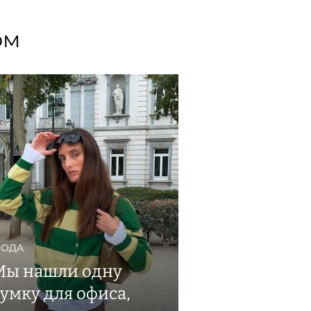
ом
ОДА
Мы нашли одну
сумку для офиса,