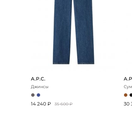
A.P.C.
A.P
Джинсы
Сум
14 240 ₽
30 
35 600 ₽