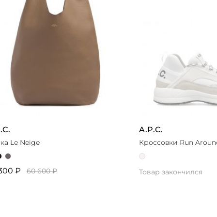
.C.
A.P.C.
ка Le Neige
Кроссовки Run Aroun
300 ₽
60 600 ₽
Товар закончился