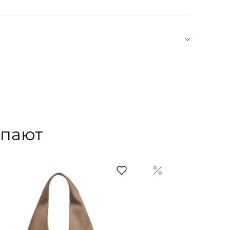
ation) был основан в Париже в 1987 году дизайнером
ременных силуэтов, Жан с самого начала
, продуманный крой, удобство и универсальность
 шика. Ответственное производство — еще один
том GOTS, использует экологичное сырье,
упают