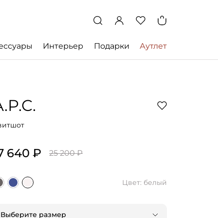
ессуары
Интерьер
Подарки
Аутлет
.P.C.
витшот
7 640 ₽
25 200 ₽
Цвет: белый
Выберите размер