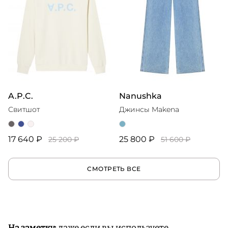
A.P.C.
Nanushka
Свитшот
Джинсы Makena
17 640 ₽
25 800 ₽
25 200 ₽
51 600 ₽
СМОТРЕТЬ ВСЕ
На заметку:
даже если вы используете