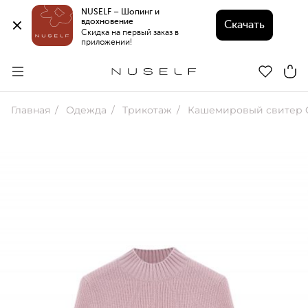
NUSELF – Шопинг и 
вдохновение 
Скачать
Скидка на первый заказ в 
приложении!
Главная
Одежда
Трикотаж
Кашемировый свитер 