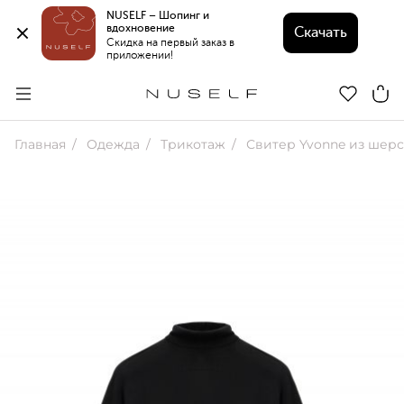
NUSELF – Шопинг и 
вдохновение 
Скачать
Скидка на первый заказ в 
приложении!
Главная
Одежда
Трикотаж
Свитер Yvonne из шерсти