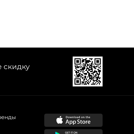
е скидку
ренды