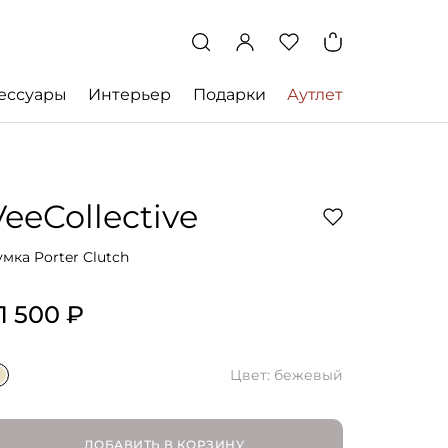
ессуары
Интерьер
Подарки
Аутлет
VeeCollective
умка Porter Clutch
1 500 ₽
Цвет: бежевый
ДОБАВИТЬ В КОРЗИНУ