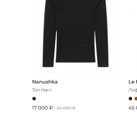
Nanushka
Le 
Топ Harri
Лоф
17 000 ₽
45 
34 000 ₽