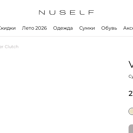
Скидки
Лето 2026
Одежда
Сумки
Обувь
Акс
r Clutch
С
2