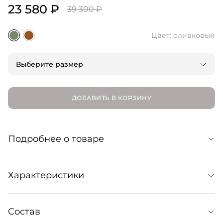
23 580 ₽
39 300 ₽
Цвет: оливковый
Выберите размер
ДОБАВИТЬ В КОРЗИНУ
Подробнее о товаре
Структурная сумка TELA с двумя ручками и съемным
Характеристики
плечевым ремнем выполнена из натуральной замши.
Уход:
Состав
Рекомендуется профессиональная химчистка.