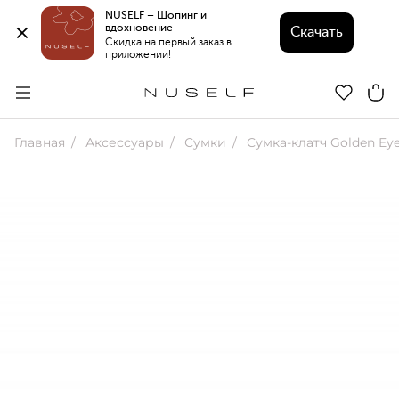
NUSELF – Шопинг и 
вдохновение 
Скачать
Скидка на первый заказ в 
приложении!
Главная
Аксессуары
Сумки
Сумка-клатч Golden Ey