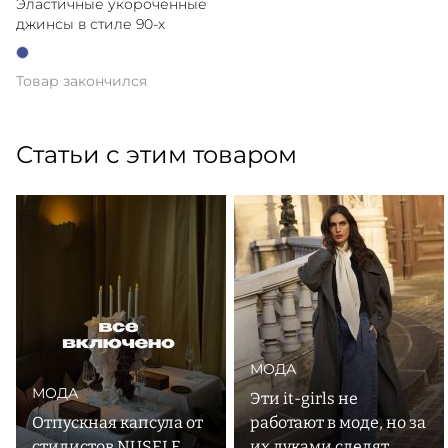
Эластичные укороченные
джинсы в стиле 90-х
Товар закончился
Статьи с этим товаром
МОДА
МОДА
Эти it-girls не
Отпускная капсула от
работают в моде, но за
стилистов NUSELF
их луками следят