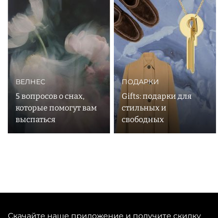
ароматов для дома переосмысливает воспоминания о
разных уголках мира. Кинотеатр в Ланкастере, магазин
виниловых пластинок в Париже, улицы Венеции —
каждый аромат Lola James Harper похож на яркую
ВЕЛНЕС
ПОДАРКИ
5 вопросов о снах,
Gifts: подарки для
которые помогут вам
стильных и
выспаться
свободных
Скачайте наше приложение и получите скидку