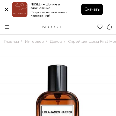
NUSELF – Шопинг и 
вдохновение 
Скачать
Скидка на первый заказ в 
приложении!
Главная
Интерьер
Декор
Спрей для дома First Mo