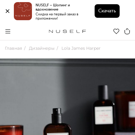
NUSELF – Шопинг и 
вдохновение 
Скачать
Скидка на первый заказ в 
приложении!
Главная
Дизайнеры
Lola James Harper