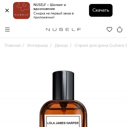
NUSELF – Шопинг и 
вдохновение 
Скачать
Скидка на первый заказ в 
приложении!
Главная
Интерьер
Декор
Спрей для дома Guitare 