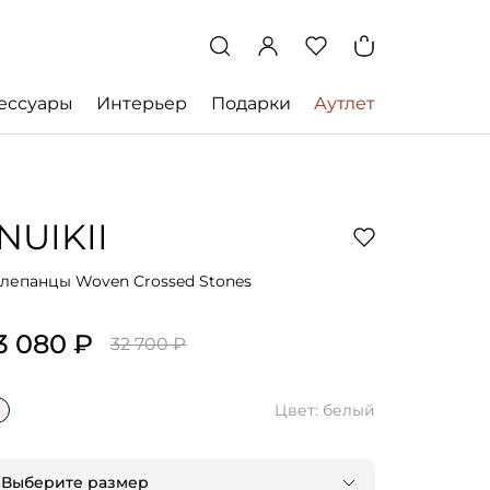
ессуары
Интерьер
Подарки
Аутлет
INUIKII
лепанцы Woven Crossed Stones
3 080 ₽
32 700 ₽
Цвет: белый
Выберите размер