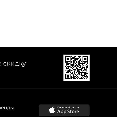
е скидку
ренды