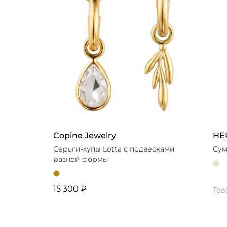
Copine Jewelry
HE
Серьги-хупы Lotta с подвесками
Сум
разной формы
15 300 ₽
Тов