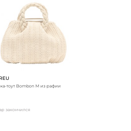
REU
ка-тоут Bombon M из рафии
ар закончился