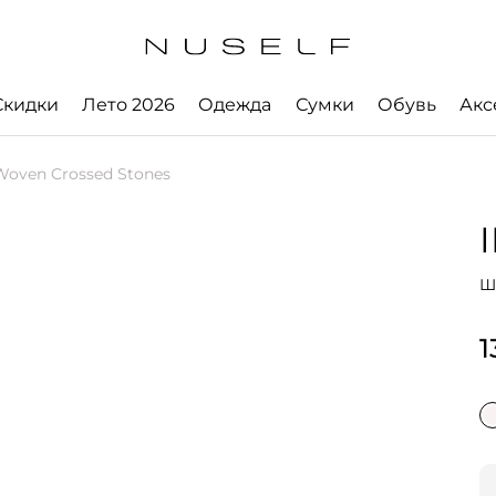
Скидки
Лето 2026
Одежда
Сумки
Обувь
Акс
ven Crossed Stones
Ш
1