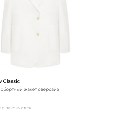
 Classic
обортный жакет оверсайз
ар закончился