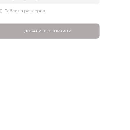
XS | RU 42
Таблица размеров
S | RU 44
ДОБАВИТЬ В КОРЗИНУ
M | RU 46