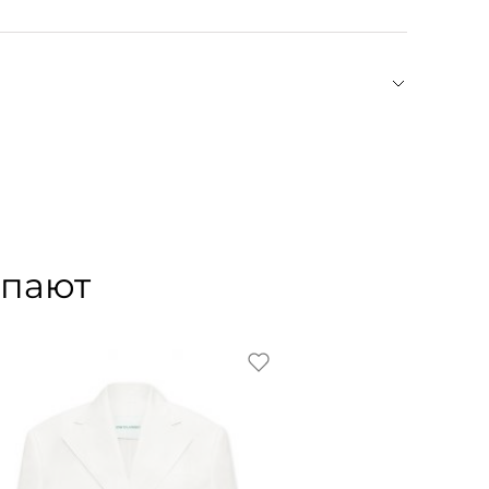
х температурных режимах утюга.
садкой. Два боковых кармана, два накладных
ояс на пуговицах сзади. Шлевки для пояса,
ет в своих коллекциях элегантный минимализм
н работает только с премиальными тканями и
оничным кроем, создавая вещи вне времени с
упают