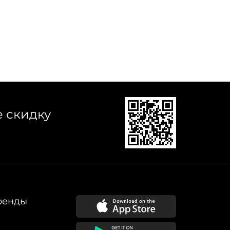
е скидку
ренды