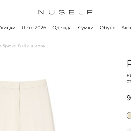
Скидки
Лето 2026
Одежда
Сумки
Обувь
Акс
 с широкими отстрочками-лампасами
Р
о
9