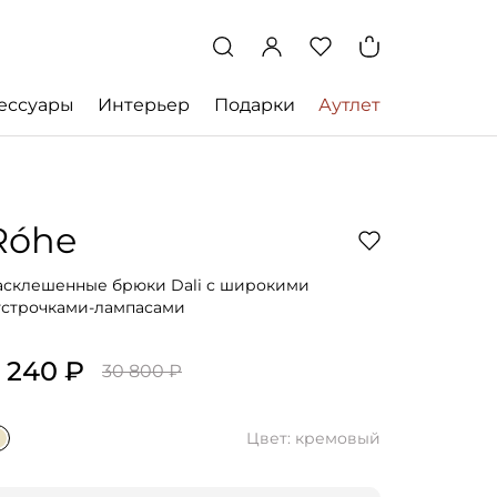
ессуары
Интерьер
Подарки
Аутлет
Róhe
асклешенные брюки Dali с широкими
тстрочками-лампасами
 240 ₽
30 800 ₽
Цвет: кремовый