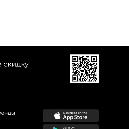
е скидку
ренды