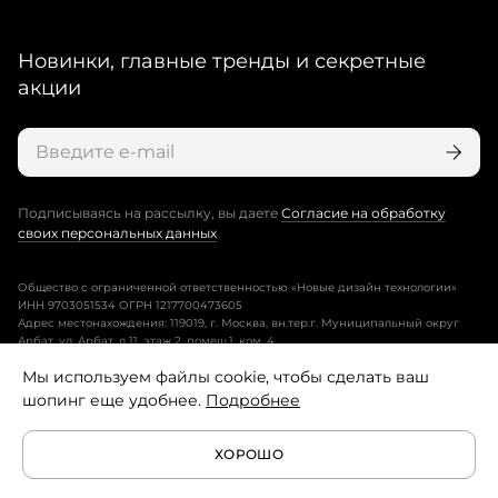
Новинки, главные тренды и секретные
акции
Подписываясь на рассылку, вы даете
Согласие на обработку
своих персональных данных
Общество с ограниченной ответственностью «Новые дизайн технологии»
ИНН 9703051534 ОГРН 1217700473605
Адрес местонахождения: 119019, г. Москва, вн.тер.г. Муниципальный округ
Арбат, ул. Арбат, д.11, этаж 2, помещ.1, ком. 4.
Мы используем файлы cookie, чтобы сделать ваш
Пользовательское соглашение
шопинг еще удобнее.
Подробнее
Политика конфиденциальности
ХОРОШО
Условия программы лояльности