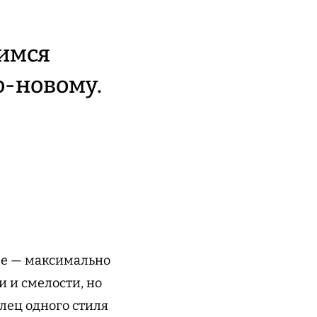
имся
о-новому.
зе — максимально
 и смелости, но
лец одного стиля