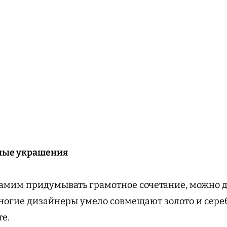
ные украшения
самим придумывать грамотное сочетание, можно 
огие дизайнеры умело совмещают золото и сере
те.