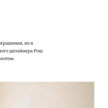
украшения, но в
ного дизайнера Рош
олотом.