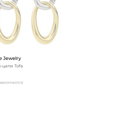
e Jewelry
-цепи Tofa
закончился