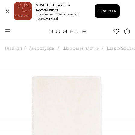
NUSELF – Шопинг и 
вдохновение 
Скачать
Скидка на первый заказ в 
приложении!
Главная
Аксессуары
Шарфы и платки
Шарф Squar