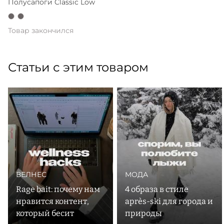
Полусапоги Classic Low
Товар закончился
Статьи с этим товаром
ВЕЛНЕС
МОДА
Rage bait: почему нам
4 образа в стиле
нравится контент,
après-ski для города и
который бесит
природы