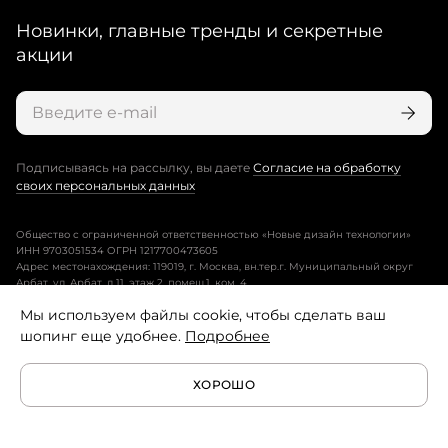
Новинки, главные тренды и секретные
акции
Подписываясь на рассылку, вы даете
Согласие на обработку
своих персональных данных
Общество с ограниченной ответственностью «Новые дизайн технологии»
ИНН 9703051534 ОГРН 1217700473605
Адрес местонахождения: 119019, г. Москва, вн.тер.г. Муниципальный округ
Арбат, ул. Арбат, д.11, этаж 2, помещ.1, ком. 4.
Мы используем файлы cookie, чтобы сделать ваш
Пользовательское соглашение
шопинг еще удобнее.
Подробнее
Политика конфиденциальности
ХОРОШО
Условия программы лояльности