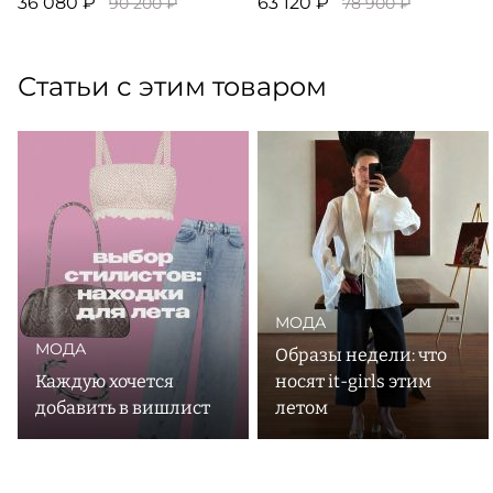
36 080 ₽
63 120 ₽
90 200 ₽
78 900 ₽
Статьи с этим товаром
МОДА
МОДА
Образы недели: что
Каждую хочется
носят it-girls этим
добавить в вишлист
летом