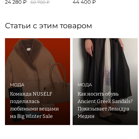
24 280 ₽
44 400 ₽
60 700 ₽
Статьи с этим товаром
МОДА
МОДА
Команда NUSELF
Как носить обувь
поделилась
Ancient Greek Sandals?
любимыми вещами
Показывает Леандра
на Big Winter Sale
Медин