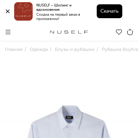
NUSELF – Шопинг и 
вдохновение 
Скачать
Скидка на первый заказ в 
приложении!
Главная
Одежда
Блузы и рубашки
Рубашка Boyfri