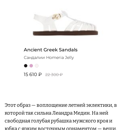
Ancient Greek Sandals
Сандалии Homeria Jelly
15 610 ₽
22 300 ₽
Этот образ — воплощение летней эклектики, в
которой так сильна Леандра Медин. На ней
свободная голубая рубашка мужского кроя и
юбка с ярким восточным орнаментом — вещи,