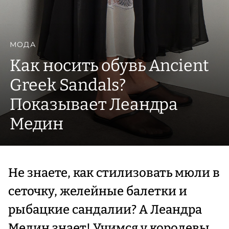
МОДА
Как носить обувь Ancient
Greek Sandals?
Показывает Леандра
Медин
Не знаете, как стилизовать мюли в
сеточку, желейные балетки и
рыбацкие сандалии? А Леандра
Медин знает! Учимся у королевы