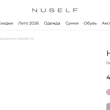
Скидки
Лето 2026
Одежда
Сумки
Обувь
Акс
ранения Kaleido M
П
4