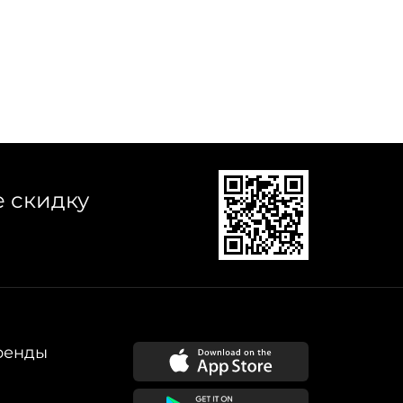
е скидку
ренды