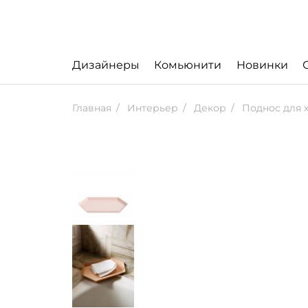
Дизайнеры
Комьюнити
Новинки
Главная
Интерьер
Декор
Поднос для х