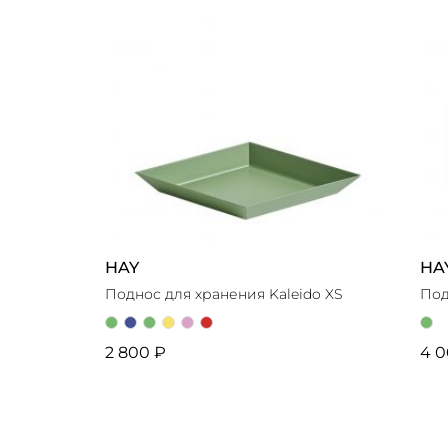
HAY
HA
Поднос для хранения Kaleido XS
Под
2 800 ₽
4 0