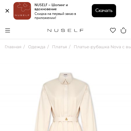
NUSELF – Шопинг и 
вдохновение 
Скачать
Скидка на первый заказ в 
приложении!
Главная
Одежда
Платья
Платье-рубашка Nova с вырезо