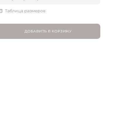
XS | RU 42
Таблица размеров
S | RU 44
ДОБАВИТЬ В КОРЗИНУ
M | RU 46