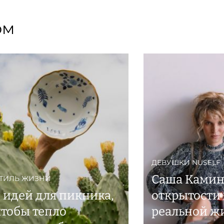
ом
ДЕВУШКИ NUSELF
Саша Камин
ТИЛЬ ЖИЗНИ
5 идей для пикника,
открытости 
чтобы тепло
реальной жи