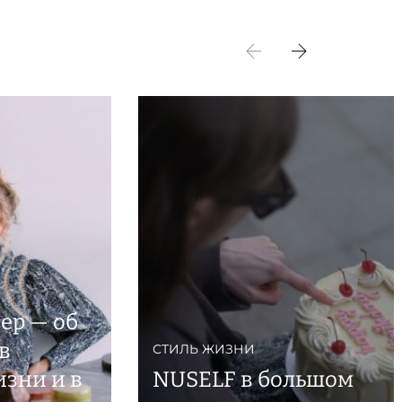
ер — об
в
СТИЛЬ ЖИЗНИ
зни и в
NUSELF в большом