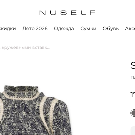
Скидки
Лето 2026
Одежда
Сумки
Обувь
Акс
кружевными вставками
П
1