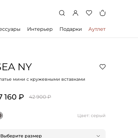
ессуары
Интерьер
Подарки
Аутлет
SEA NY
латье мини с кружевными вставками
7 160 ₽
42 900 ₽
Цвет: серый
Выберите размер