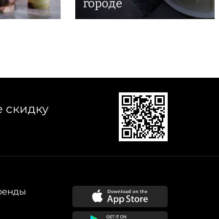
городе
е скидку
ренды