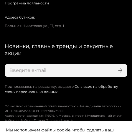
Программа лояльности
Адреса бутиков:
Большая Никитская ул., 17, стр. 1
Новинки, главные тренды и секретные
акции
Подписываясь на рассылку, вы даете
Согласие на обработку
своих персональных данных
Общество с ограниченной ответственностью «Новые дизайн технологии»
ИНН 9703051534 ОГРН 1217700473605
Адрес местонахождения: 119019, г. Москва, вн.тер.г. Муниципальный округ
Арбат, ул. Арбат, д.11, этаж 2, помещ.1, ком. 4.
Мы используем файлы cookie, чтобы сделать ваш