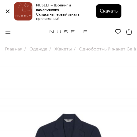
NUSELF – Шопинг и 
вдохновение 
Скачать
Скидка на первый заказ в 
приложении!
Главная
Одежда
Жакеты
Однобортный жакет Galà