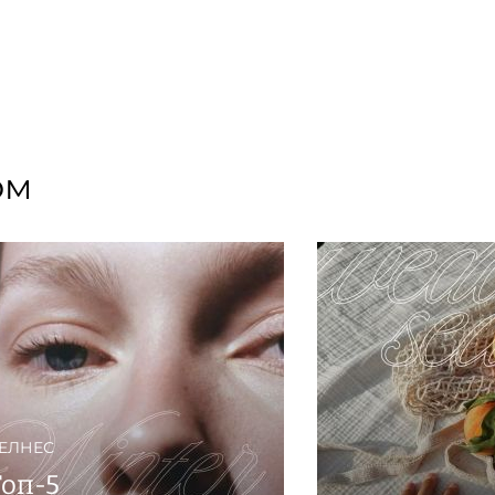
ланете», — написано на официальном сайте
з Дании, эксклюзивный партнер известных
а пульсе литературного мира и приглашает в
лов и книг. В New Mags вы найдете
мы: от высокой моды до кулинарии. При этом
ом
ЕЛНЕС
Топ-5