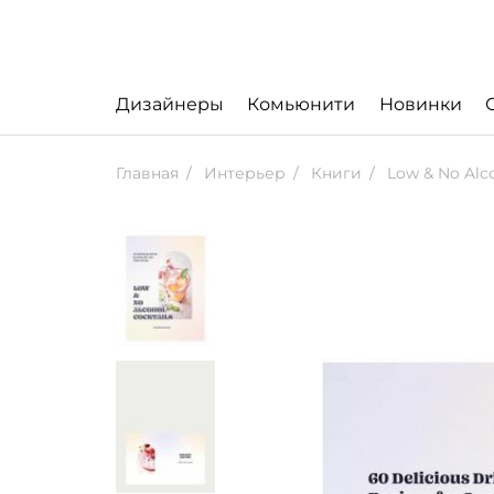
Дизайнеры
Комьюнити
Новинки
Главная
Интерьер
Книги
Low & No Alco