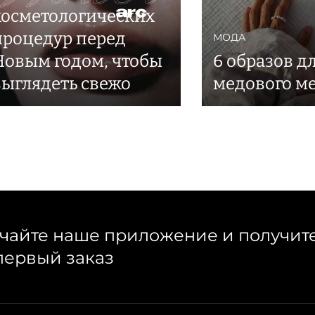
косметологических
процедур перед
МОДА
Новым годом, чтобы
6 образов д
выглядеть свежо
медового м
чайте наше приложение и получит
первый заказ