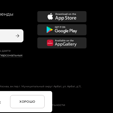
ренды
ы даете
 персональных
осква, вн.тер.г. Муниципальный округ Арбат, ул. Арбат, д.11,
е
ХОРОШО
и
Условия программы лояльности