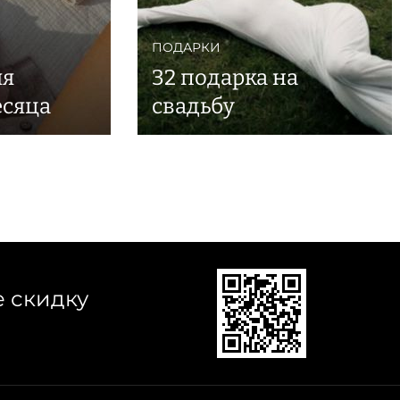
ПОДАРКИ
ля
32 подарка на
есяца
свадьбу
е скидку