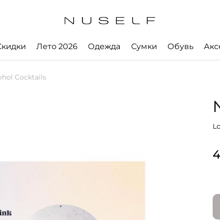
Скидки
Лето 2026
Одежда
Сумки
Обувь
Акс
hol Cocktails
Lo
4