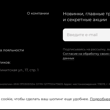
О компании
Новинки, главные т
и секретные акции
Подписываясь на рассылку, в
а лояльности
Согласие на обработку своих
данных
тиков:
китская ул., 17, стр. 1
ехнологии» ИНН 9703051534 ОГРН 1217700473605
Адрес местонахождения: 119019, г. М
cookie, чтобы сделать ваш шопинг еще удобнее.
Подробне
Пользовательское соглашение
Политика конфиденциальност