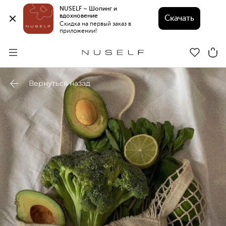
NUSELF – Шопинг и 
вдохновение 
Скачать
Скидка на первый заказ в 
приложении!
Вернуться назад