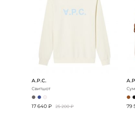
A.P.C.
A.P
Свитшот
Сум
17 640 ₽
79 
25 200 ₽