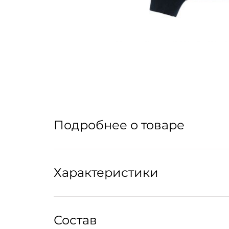
Подробнее о товаре
Varsity jacket, или университетская куртка-
Характеристики
Уход:
Состав
Рекомендована сухая чистка.