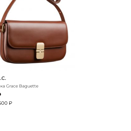
.C.
ка Grace Baguette
500 ₽