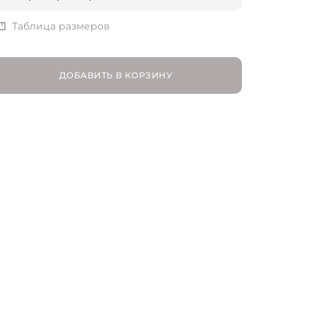
S | RU 44
Таблица размеров
M | RU 46
ДОБАВИТЬ В КОРЗИНУ
L | RU 48