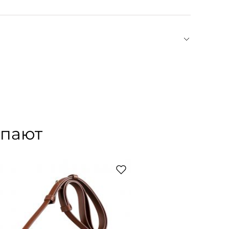
ation) был основан в Париже в 1987 году дизайнером
ременных силуэтов, Жан с самого начала
, продуманный крой, удобство и универсальность
 шика. Ответственное производство — еще один
том GOTS, использует экологичное сырье,
упают