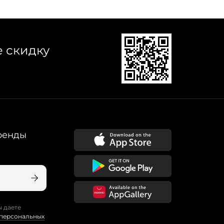
е скидку
ренды
ы даете
 персональных