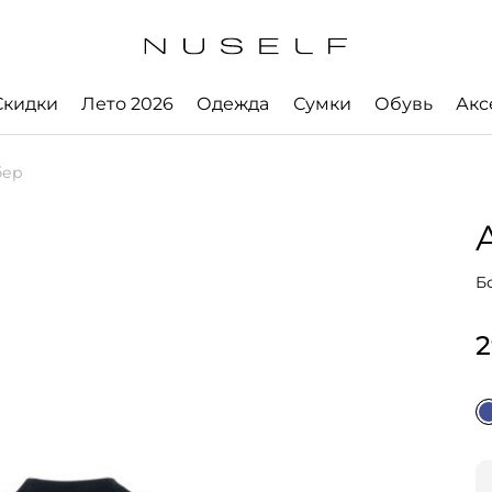
Скидки
Лето 2026
Одежда
Сумки
Обувь
Акс
бер
A
Б
2