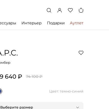
ессуары
Интерьер
Подарки
Аутлет
.P.C.
омбер
9 640 ₽
74 100 ₽
Цвет: темно-синий
Выберите размер