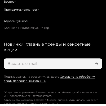
Возврат
Программа лояльности
Адреса бутиков:
Большая Никитская ул., 17, стр. 1
Новинки, главные тренды и секретные
акции
Подписываясь на рассылку, вы даете
Согласие на обработку
своих персональных данных
Общество с ограниченной ответственностью «Новые дизайн технологии»
ИНН 9703051534 ОГРН 1217700473605
Адрес местонахождения: 119019, г. Москва, вн.тер.г. Муниципальный округ
Арбат, ул. Арбат, д.11, этаж 2, помещ.1, ком. 4.