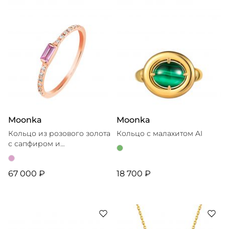
Moonka
Moonka
Кольцо из розового золота
Кольцо с малахитом AI
с сапфиром и
бриллиантами Post
Scriptum
67 000 ₽
18 700 ₽