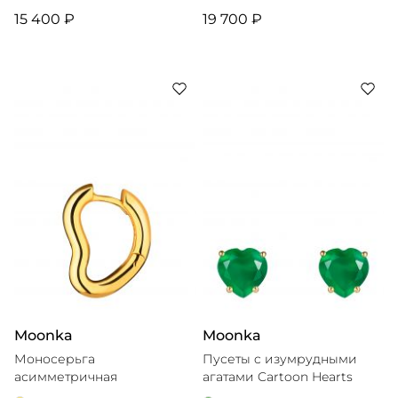
15 400 ₽
19 700 ₽
Moonka
Moonka
Моносерьга
Пусеты c изумрудными
асимметричная
агатами Cartoon Hearts