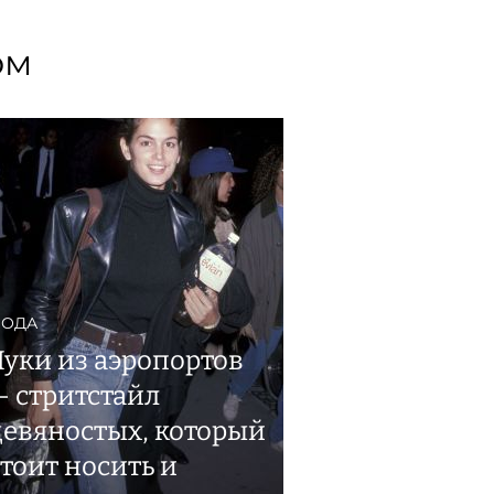
ом
ОДА
Луки из аэропортов
— стритстайл
девяностых, который
стоит носить и