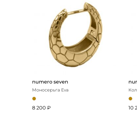
numero seven
nu
Моносерьга Eva
Кол
8 200 ₽
10 