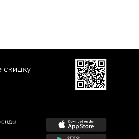
е скидку
ренды