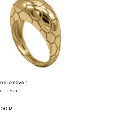
mero seven
ьцо Eva
200 ₽