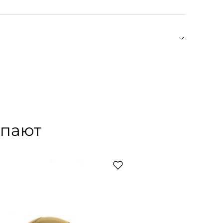
о воздействия. Храните украшения в открытых
лках, избегайте скопления влаги в местах
 в душ, бассейн или на пляж. Регулярно
ры.
накомились во время учебы в университете —
бенно увлечены искусством. Numero Seven стал
за. В коллекциях ювелирной марки вы найдете
а с золотым или родиевым покрытием. Их
упают