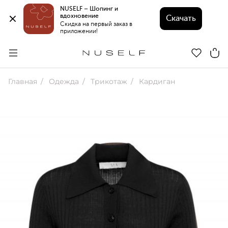
NUSELF – Шопинг и 
вдохновение 
Скачать
Скидка на первый заказ в 
приложении!
Главная
Одежда
Трикотаж
Кардиган