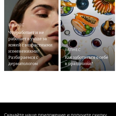
эстетику, чтобы ваши ритуалы для ухода за собой стали
ВЕЛНЕС
Что работает и не
работает в уходе за
кожей с возрастными
ВЕЛНЕС
изменениями?
Разбираемся с
Как заботиться о себе
дерматологом
в праздники?
Скачайте наше приложение и получите скидку