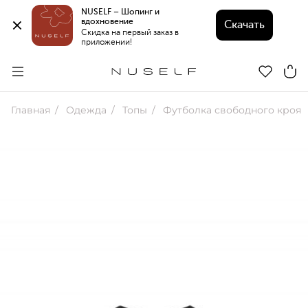
NUSELF – Шопинг и 
вдохновение 
Скачать
Скидка на первый заказ в 
приложении!
Главная
Одежда
Топы
Футболка свободного кроя