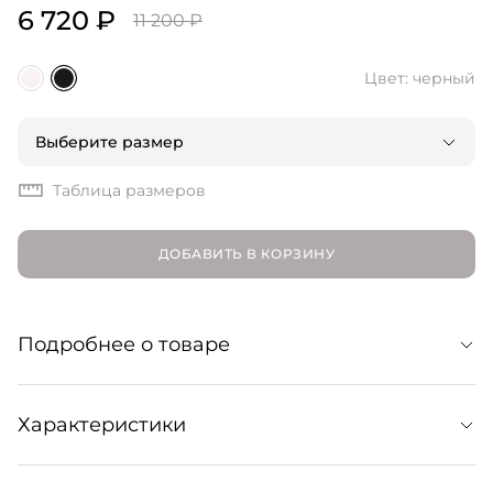
6 720 ₽
11 200 ₽
Цвет: черный
Выберите размер
Таблица размеров
ДОБАВИТЬ В КОРЗИНУ
Подробнее о товаре
Эта футболка изготовлена ​​из хлопка супима,
Характеристики
выбранного за невероятную мягкость, легкость и
прочность. Она имеет свободный крой, ребристый
круглый вырез, боковые разрезы и прямые короткие