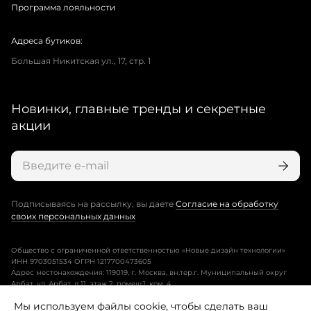
Программа лояльности
Адреса бутиков:
Большая Никитская ул., 17, стр. 1
Новинки, главные тренды и секретные
акции
Подписываясь на рассылку, вы даете
Согласие на обработку
своих персональных данных
Общество с ограниченной ответственностью «Новые дизайн технологии»
ИНН 9703051534 ОГРН 1217700473605
Адрес местонахождения: 119019, г. Москва, вн.тер.г. Муниципальный округ
Арбат, ул. Арбат, д.11, этаж 2, помещ.1, ком. 4.
Мы используем файлы cookie, чтобы сделать ваш