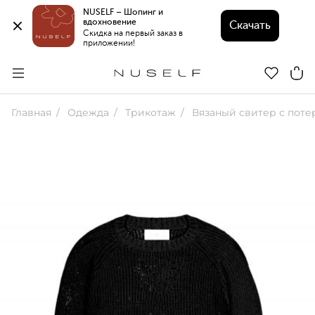
NUSELF – Шопинг и 
вдохновение 
Скачать
Скидка на первый заказ в 
приложении!
Главная
Одежда
Трикотаж
Вязаный свитер с поте