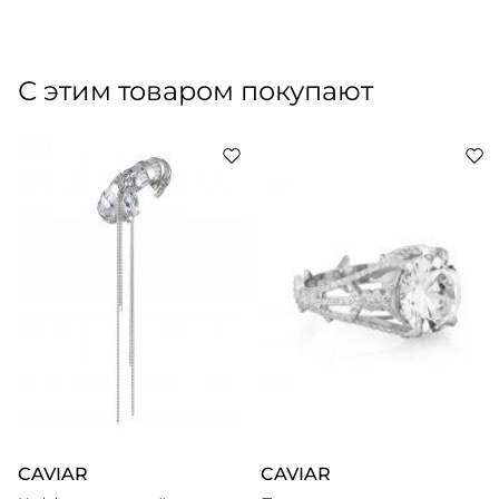
Вес: 5,5 г
Артикул: 304193004
Артикул производителя: CR004
Бренд украшений из Петербурга на стыке моды и
искусства. Марка была основана в 2012 году
С этим товаром покупают
дизайнером Ольгой Базаровой (Аверьяновой). За
плечами Ольги — Санкт-Петербургский университет
технологий и дизайна и Школа
ювелирного мастерства. Отказавшись от
использования драгоценных металлов в пользу латуни,
Caviar Jewellery ставит дизайн и исполнение
украшений выше материала, из которого они
изготовлены. «Мы хотим показать, что бижутерия тоже
может быть качественной и актуальной», — отмечают в
CAVIAR
CAVIAR