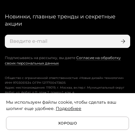
Новинки, главные тренды и секретные
акции
Подписываясь на рассылку, вы даете
Согласие на обработку
своих персональных данных
Общество с ограниченной ответственностью «Новые дизайн технологии»
ИНН 9703051534 ОГРН 1217700473605
Адрес местонахождения: 119019, г. Москва, вн.тер.г. Муниципальный округ
Арбат, ул. Арбат, д.11, этаж 2, помещ.1, ком. 4.
Мы используем файлы cookie, чтобы сделать ваш
Пользовательское соглашение
шопинг еще удобнее.
Подробнее
Политика конфиденциальности
ХОРОШО
Условия программы лояльности