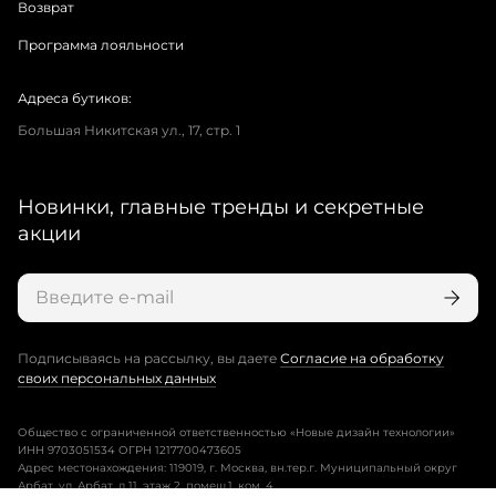
Возврат
Программа лояльности
Адреса бутиков:
Большая Никитская ул., 17, стр. 1
Новинки, главные тренды и секретные
акции
Подписываясь на рассылку, вы даете
Согласие на обработку
своих персональных данных
Общество с ограниченной ответственностью «Новые дизайн технологии»
ИНН 9703051534 ОГРН 1217700473605
Адрес местонахождения: 119019, г. Москва, вн.тер.г. Муниципальный округ
Арбат, ул. Арбат, д.11, этаж 2, помещ.1, ком. 4.