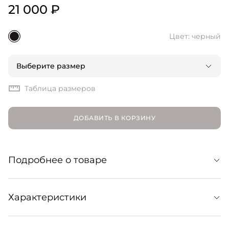
21 000 ₽
Цвет: черный
Выберите размер
Таблица размеров
ДОБАВИТЬ В КОРЗИНУ
Подробнее о товаре
Этот комбинезон вдохновлен 1980-ми, но сегодня мы
Характеристики
предлагаем использовать такую модель не только для
спорта, но и как основу для повседневных, деловых и
даже вечерних образов. Комбинезон отлично