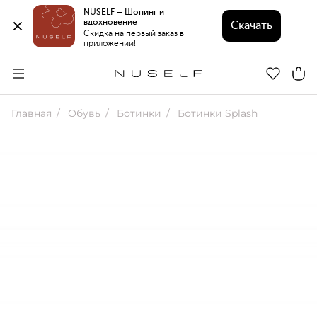
NUSELF – Шопинг и 
вдохновение 
Скачать
Скидка на первый заказ в 
приложении!
Главная
Обувь
Ботинки
Ботинки Splash