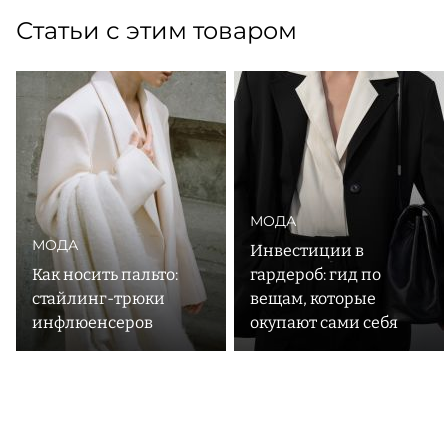
Статьи с этим товаром
МОДА
МОДА
Инвестиции в
Как носить пальто:
гардероб: гид по
стайлинг-трюки
вещам, которые
инфлюенсеров
окупают сами себя