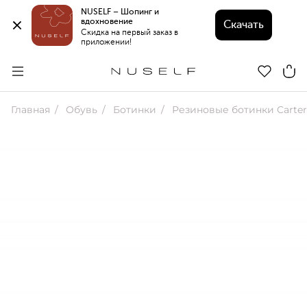
NUSELF – Шопинг и 
вдохновение 
Скачать
Скидка на первый заказ в 
приложении!
Главная
Обувь
Ботинки
Резиновые ботинки Carter