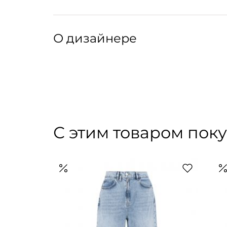
пуговицы в грудной зоне и на манжетах.
Артикул: 306076013
Артикул производителя: 020190
О дизайнере
Бренд одежды из Вероны. Марку основала в 
ранее в Max Mara, Cerutti, Dolce & Gabbana. 
бренда: «Relaxed tailoring», — расслабленны
Tela — баланс между классическим кроем и 
технологичными материалами высокого каче
С этим товаром пок