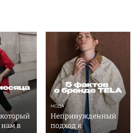
МОДА
 который
Непринужденный
 нам в
подход к