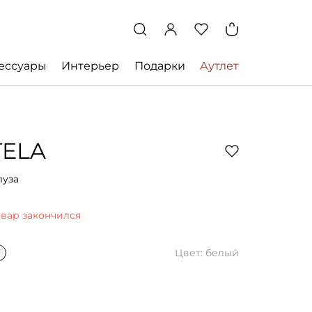
ессуары
Интерьер
Подарки
Аутлет
TELA
луза
овар закончился
Цвет: белый