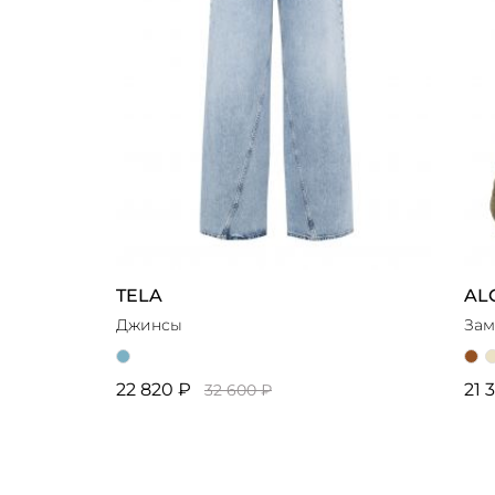
TELA
AL
Джинсы
Зам
22 820 ₽
21 
32 600 ₽