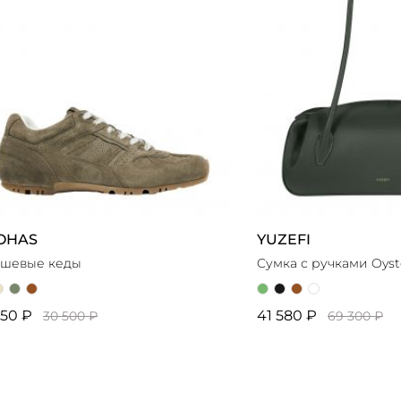
OHAS
YUZEFI
шевые кеды
Cумка с ручками Oyst
350 ₽
41 580 ₽
30 500 ₽
69 300 ₽