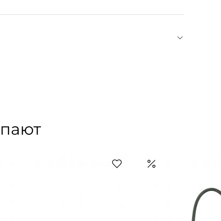
2009 году дизайнер Федерика Мора, работавшая
Портновский стиль дизайнера отражается в слогане
й, минималистичный, интеллектуальный. Почерк
современными формами. Марка работает с
ства и черпает вдохновение в художественном
упают