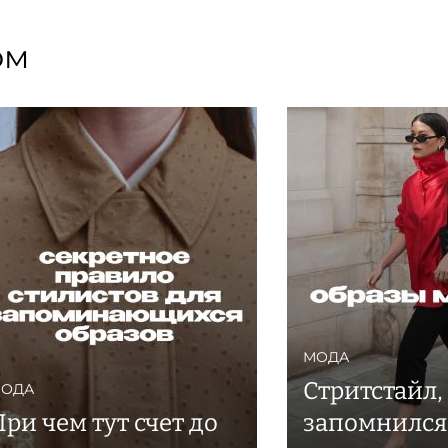
ом
МОДА
Стритстайл,
ОДА
При чем тут счет до
запомнился