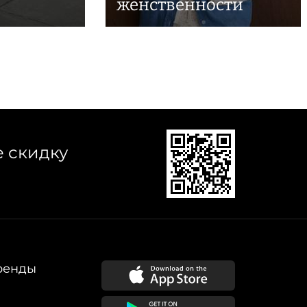
женственности
е скидку
ренды