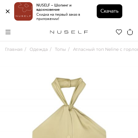
NUSELF – Шопинг и 
вдохновение 
Скачать
Скидка на первый заказ в 
приложении!
Главная
Одежда
Топы
Атласный топ Neline с горловино