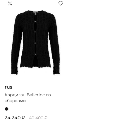
вдохновением для коллекций послужила школа
Баухауса, воспевающая функциональность и удобство.
Если вещь практична — она по определению красива,
считают в бренде. Изделия Nanushka — выразительные
и нескучные, при этом комфортные и универсальные.
rus
Кардиган Ballerine со
сборками
24 240 ₽
40 400 ₽