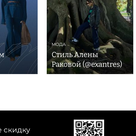
МОДА
им
Стиль Алены
Раковой (@exantres)
е скидку