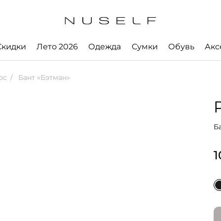
Скидки
Лето 2026
Одежда
Сумки
Обувь
Акс
ос
Бант «Бэтман»
Б
1