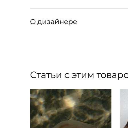
абразивными поверхностями, чтобы свести 
повреждения.
Артикул: 174144034
Артикул производителя: 1-X2
О дизайнере
Бренд элегантных аксессуаров для волос, к
Фотогеничные банты, ободки и резинки Panfil
изготавливаются вручную из шелка, кожи, о
самых разных образов. В коллекции марки вы
Статьи с этим товар