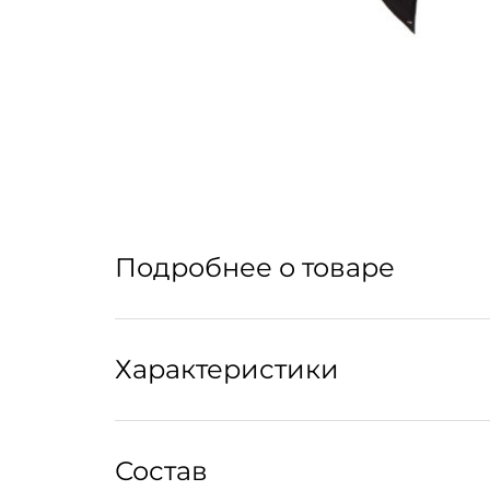
Подробнее о товаре
Характеристики
Уход:
Состав
Храните в сухом месте. Избегайте контакта и