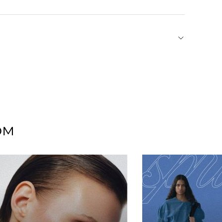
к минимуму царапины и другие механические
оторые сделают особенной любую прическу.
 с ностальгическим оттенком 80-х
рганзы и становятся выразительным акцентом
 найдете как минималистичные модели, так и
ом