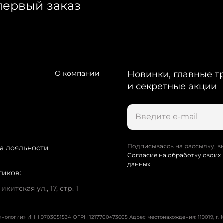
первый заказ
О компании
Новинки, главные т
и секретные акции
Подписываясь на рассылку, в
а лояльности
Согласие на обработку своих
данных
тиков:
китская ул., 17, стр. 1
ехнологии» ИНН 9703051534 ОГРН 1217700473605
Адрес местонахождения: 119019, г. М