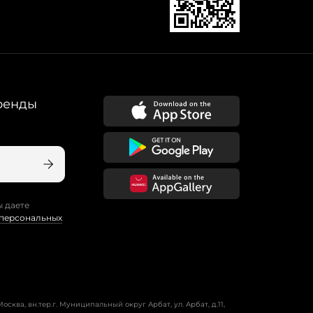
ренды
ы даете
 персональных
осква, вн.тер.г. Муниципальный округ Арбат, ул. Арбат, д.11,