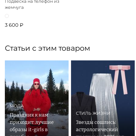
Подвеска на телефон из
жемчуга
3 600 ₽
Статьи с этим товаром
МОДА
СТИЛЬ ЖИЗНИ
Праздник к нам
приходит: лучшие
Звезды сошлись:
образы it-girls в
астрологический