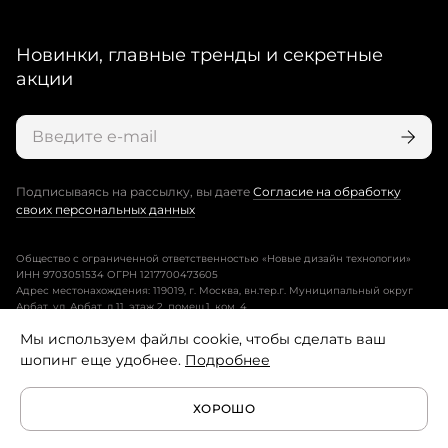
Новинки, главные тренды и секретные
акции
Подписываясь на рассылку, вы даете
Согласие на обработку
своих персональных данных
Общество с ограниченной ответственностью «Новые дизайн технологии»
ИНН 9703051534 ОГРН 1217700473605
Адрес местонахождения: 119019, г. Москва, вн.тер.г. Муниципальный округ
Арбат, ул. Арбат, д.11, этаж 2, помещ.1, ком. 4.
Мы используем файлы cookie, чтобы сделать ваш
Пользовательское соглашение
шопинг еще удобнее.
Подробнее
Политика конфиденциальности
ХОРОШО
Условия программы лояльности