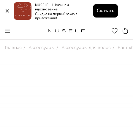
NUSELF – Шопинг и 
вдохновение 
Скачать
Скидка на первый заказ в 
приложении!
Главная
Аксессуары
Аксессуары для волос
Бант «