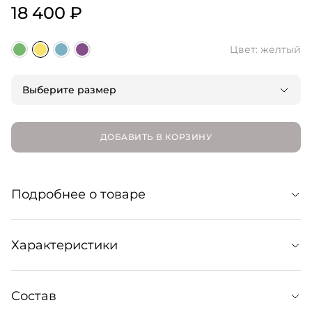
18 400 ₽
Цвет: желтый
Выберите размер
ДОБАВИТЬ В КОРЗИНУ
Подробнее о товаре
Кольцо выполнено из серебра 925 пробы с лимонной
Характеристики
позолотой. Можно сочетать с другими изделиями из
коллекции «Мультфильм» Cartoon, варьируя разные
Вес — 6 г
Состав