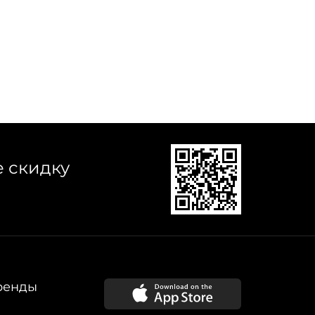
е скидку
ренды