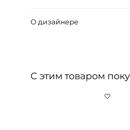
Крой:
Крой-майка, силуэт «русалка» с расширяюще
Артикул: 311026003
Артикул производителя: COIS/SS25/DRS/01
О дизайнере
COIS — российский премиальный бренд одеж
началась в 2017 году с разработки небольши
Cегодня — это собственное высокотехнологи
интеллектуальный дизайн, где каждая вещь н
С этим товаром пок