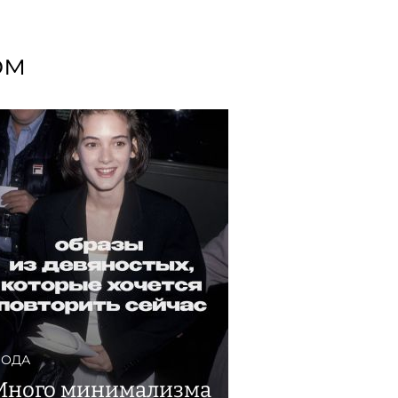
ом
ОДА
Много минимализма