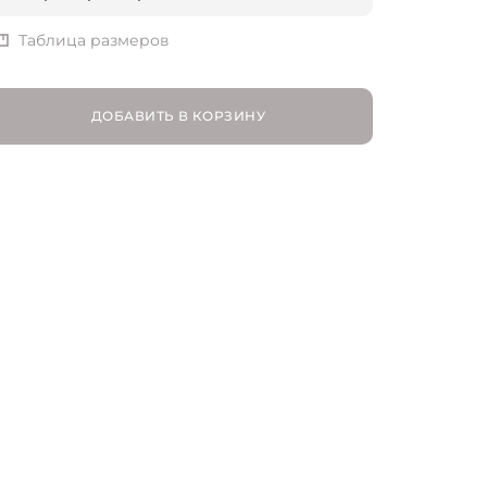
XS | RU 42
Таблица размеров
S | RU 44
ДОБАВИТЬ В КОРЗИНУ
M | RU 46