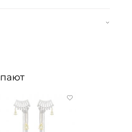
йся юбкой годе.
ды, сумок и аксессуаров. История компании
х изделий из кожи по индивидуальным заказам.
чное производство, узнаваемый
аполнена смыслом на фоне диалога классики,
упают