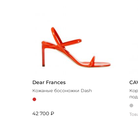
Dear Frances
CA
Кожаные босоножки Dash
Кор
под
42 700 ₽
Тов