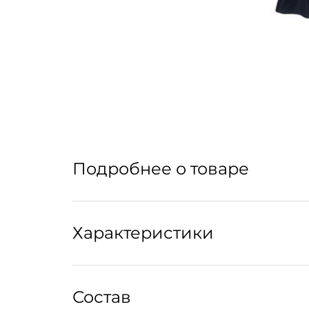
Подробнее о товаре
Удобный крой-майка позволяет эксперименти
Характеристики
Уход:
Состав
Рекомендована химчистка.