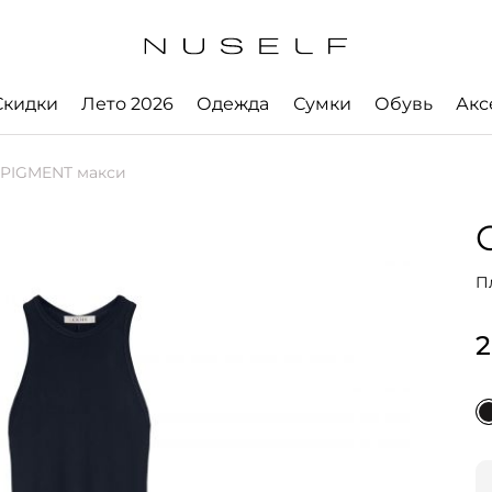
Скидки
Лето 2026
Одежда
Сумки
Обувь
Акс
 PIGMENT макси
П
2